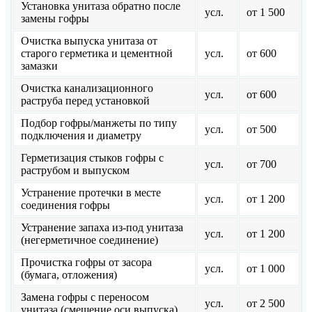
Установка унитаза обратно после
усл.
от 1 500
замены гофры
Очистка выпуска унитаза от
старого герметика и цементной
усл.
от 600
замазки
Очистка канализационного
усл.
от 600
раструба перед установкой
Подбор гофры/манжеты по типу
усл.
от 500
подключения и диаметру
Герметизация стыков гофры с
усл.
от 700
раструбом и выпуском
Устранение протечки в месте
усл.
от 1 200
соединения гофры
Устранение запаха из-под унитаза
усл.
от 1 200
(негерметичное соединение)
Прочистка гофры от засора
усл.
от 1 000
(бумага, отложения)
Замена гофры с переносом
усл.
от 2 500
унитаза (смещение оси выпуска)