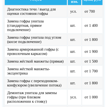
изм.
Диагностика течи / выезд для
усл.
от 700
оценки состояния гофры
Замена гофры унитаза
(стандартная, прямое
шт.
от 1 400
подключение)
Замена гофры унитаза под углом
шт.
от 1 800
(косое подключение)
Замена армированной гофры (с
шт.
от 1 900
проволочным каркасом)
Замена жёсткой манжеты (прямая)
шт.
от 1 500
Замена жёсткой манжеты-
шт.
от 1 700
эксцентрика
Замена гофры с переходником-
шт.
от 1 800
конфузором (увеличение потока)
Демонтаж унитаза для замены
гофры (при близком
усл.
от 1 000
расположении к стояку)