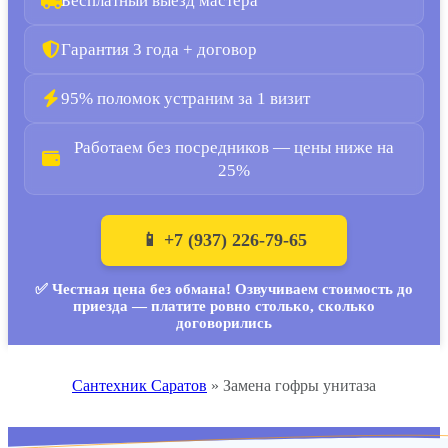
Бесплатный выезд мастера
Гарантия 3 года + договор
95% поломок устраним за 1 визит
Работаем без посредников — цены ниже на
25%
📱 +7 (937) 226-79-65
✅ Честная цена без обмана! Озвучиваем стоимость до
приезда — платите ровно столько, сколько
договорились
Сантехник Саратов
»
Замена гофры унитаза