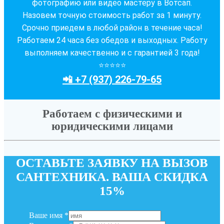
фотографию или видео мастеру в Вотсап.
Назовем точную стоимость работ за 1 минуту.
Срочно приедем в любой район в течение часа!
Работаем 24 часа без обедов и выходных. Работу
выполняем качественно и с гарантией 3 года!
⭐⭐⭐⭐⭐
📲 +7 (937) 226-79-65
Работаем с физическими и
юридическими лицами
ОСТАВЬТЕ ЗАЯВКУ НА ВЫЗОВ
САНТЕХНИКА. ВАША СКИДКА
15%
Ваше имя
*